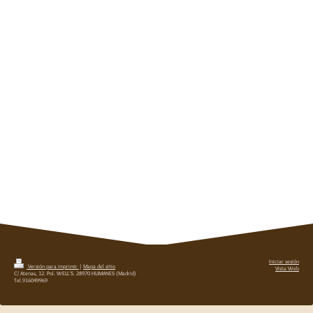
Iniciar sesión
Versión para imprimir
|
Mapa del sitio
Vista Web
C/ Atenas, 12. Pol. WELL´S. 28970 HUMANES (Madrid)
Tel.916049969